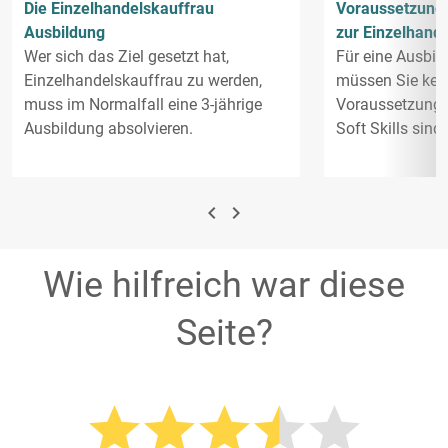
Die Einzelhandelskauffrau
Voraussetzunge
Ausbildung
zur Einzelhand
Wer sich das Ziel gesetzt hat,
Für eine Ausbil
Einzelhandelskauffrau zu werden,
müssen Sie kei
muss im Normalfall eine 3-jährige
Voraussetzunge
Ausbildung absolvieren.
Soft Skills sind
navigate_before
navigate_next
Wie hilfreich war diese
Seite?